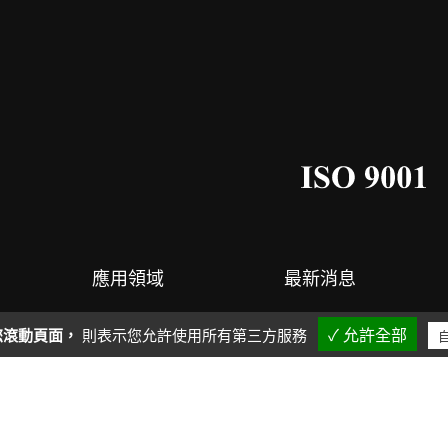
應用領域
最新消息
弄5號
|
電話：+886-4-26302377
|
傳真：+886-4-263
您滾動頁面，
則表示您允許使用所有第三方服務
✓ 允許全部
© 2026 GREEN INDUSTRY CO.,LTD
Designed by
Polaris
|
PRM-TAIWA