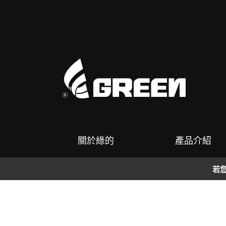
關於綠的
產品介紹
地址：台中市龍井區台西南路228巷42
若